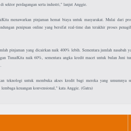
 di sektor perdagangan serta industri," lanjut Anggie.
aiKita menawarkan pinjaman hemat biaya untuk masyarakat. Mulai dari pro
lindungan penipuan online yang bersifat real-time dan terakhir proses penagi
umlah pinjaman yang dicairkan naik 400% lebih. Sementara jumlah nasabah y
an TunaiKita naik 60%, sementara angka kredit macet untuk bulan Juni tu
.
kan teknologi untuk membuka akses kredit bagi mereka yang umumnya su
i lembaga keuangan konvensional," kata Anggie. (Gatra)