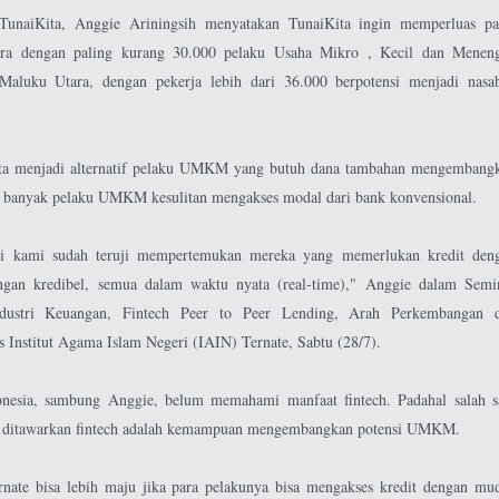
TunaiKita, Anggie Ariningsih menyatakan TunaiKita ingin memperluas pa
ra dengan paling kurang 30.000 pelaku Usaha Mikro , Kecil dan Menen
aluku Utara, dengan pekerja lebih dari 36.000 berpotensi menjadi nasa
ta menjadi alternatif pelaku UMKM yang butuh dana tambahan mengembang
e, banyak pelaku UMKM kesulitan mengakses modal dari bank konvensional.
asi kami sudah teruji mempertemukan mereka yang memerlukan kredit den
gan kredibel, semua dalam waktu nyata (real-time)," Anggie dalam Semi
ndustri Keuangan, Fintech Peer to Peer Lending, Arah Perkembangan 
 Institut Agama Islam Negeri (IAIN) Ternate, Sabtu (28/7).
esia, sambung Anggie, belum memahami manfaat fintech. Padahal salah s
 ditawarkan fintech adalah kemampuan mengembangkan potensi UMKM.
ate bisa lebih maju jika para pelakunya bisa mengakses kredit dengan mu