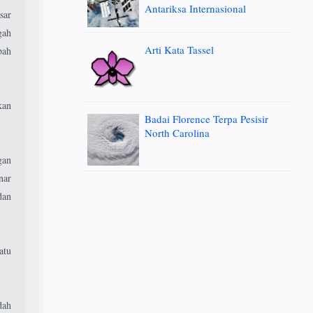
Antariksa Internasional
sar
gah
Arti Kata Tassel
bah
kan
Badai Florence Terpa Pesisir
North Carolina
gan
nar
dan
atu
dah