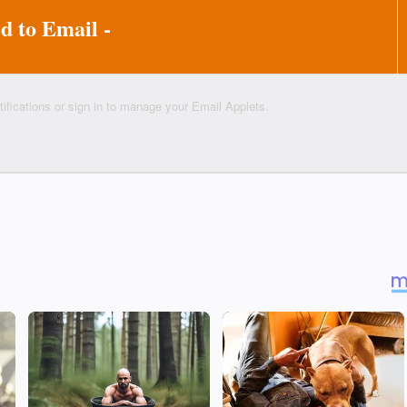
d to Email -
ifications
or sign in to manage your
Email Applets.