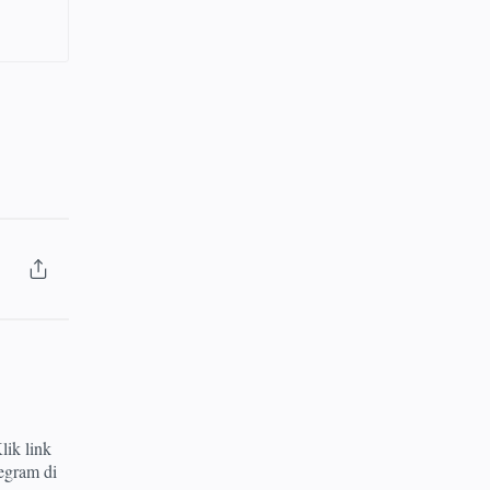
lik link
egram di