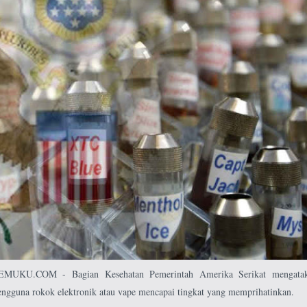
KU.COM - Bagian Kesehatan Pemerintah Amerika Serikat mengata
ngguna rokok elektronik atau vape mencapai tingkat yang memprihatinkan.