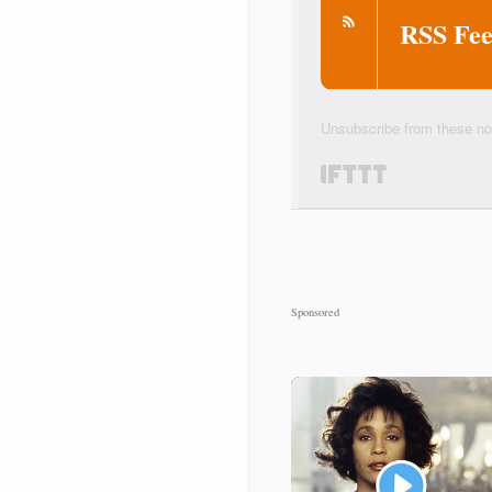
RSS Fee
Unsubscribe from these not